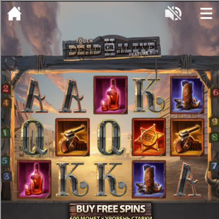
[object HTMLMetaElement]
пополнить счет